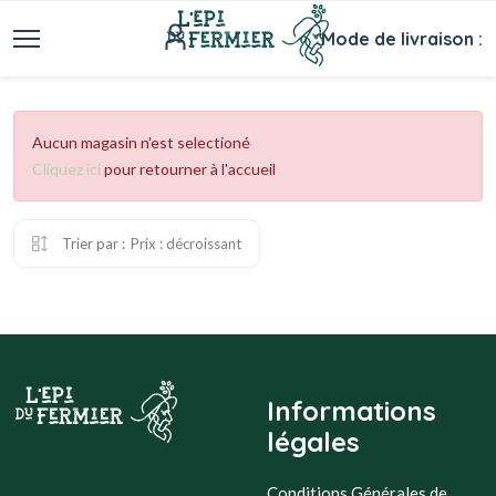
Mode de livraison :
Aucun magasin n'est selectioné
Cliquez ici
pour retourner à l'accueil
Trier par :
Prix : décroissant
Informations
légales
Conditions Générales de