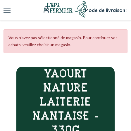
Mode de livraison :
Vous n'avez pas sélectionné de magasin. Pour continuer vos
achats, veuillez choisir un magasin.
YAOURT
NATURE
LAITERIE
NANTAISE -
330G