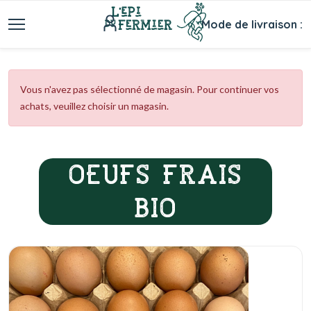
Mode de livraison :
Vous n'avez pas sélectionné de magasin. Pour continuer vos
achats, veuillez choisir un magasin.
OEUFS FRAIS
BIO