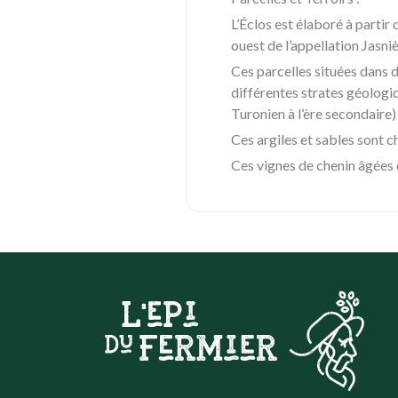
L’Éclos est élaboré à partir
ouest de l’appellation Jas
Ces parcelles situées dans d
différentes strates géologiq
Turonien à l’ère secondaire) 
Ces argiles et sables sont 
Ces vignes de chenin âgées 