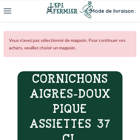
Mode de livraison :
Vous n'avez pas sélectionné de magasin. Pour continuer vos
achats, veuillez choisir un magasin.
CORNICHONS
AIGRES-DOUX
PIQUE
ASSIETTES 37
CL