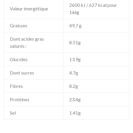
2600 kJ / 627 kcal pour
Valeur énergétique
1ààg
Graisses
49,7 g
Dont acides gras
8.51g
saturés :
Glucides
13.9g
Dont sucres
4.7g
Fibres
8.2g
Protéines
23.4g
Sel
1.41g