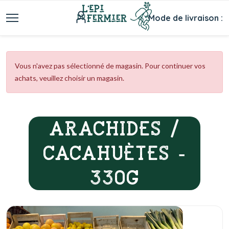
Mode de livraison :
Vous n'avez pas sélectionné de magasin. Pour continuer vos
achats, veuillez choisir un magasin.
ARACHIDES /
CACAHUÈTES -
330G